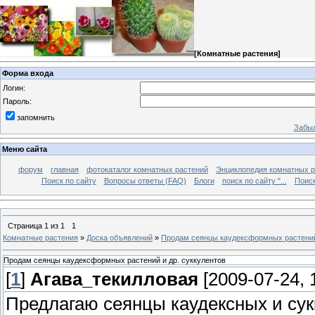
[
Комнатные растения
]
Форма входа
Логин:
Пароль:
запомнить
Забыл
Меню сайта
форум
главная
фотокаталог комнатных растений
Энциклопедия комнатных р
Поиск по сайту
Вопросы ответы (FAQ)
Блоги
поиск по сайту "...
Поиск
Страница
1
из
1
1
Комнатные растения
»
Доска объявлений
»
Продам сеянцы каудексформных растений 
Продам сеянцы каудексформных растений и др. суккулентов
[
1
]
Агава_текилловая
[2009-07-24, 
Предлагаю сеянцы каудексных и сук