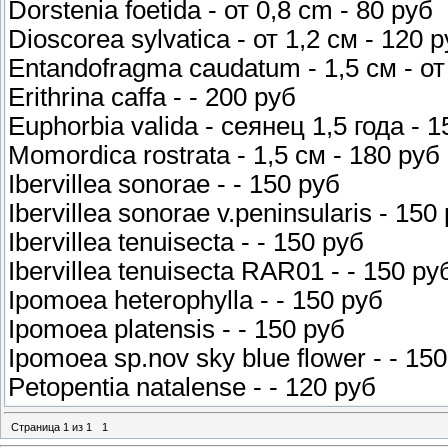
Dorstenia foetida - от 0,8 cm - 80 руб
Dioscorea sylvatica - от 1,2 см - 120 
Entandofragma caudatum - 1,5 см - от
Erithrina caffa - - 200 руб
Euphorbia valida - сеянец 1,5 года - 
Momordica rostrata - 1,5 см - 180 руб
Ibervillea sonorae - - 150 руб
Ibervillea sonorae v.peninsularis - 150
Ibervillea tenuisecta - - 150 руб
Ibervillea tenuisecta RAR01 - - 150 ру
Ipomoea heterophylla - - 150 руб
Ipomoea platensis - - 150 руб
Ipomoea sp.nov sky blue flower - - 15
Petopentia natalense - - 120 руб
Страница
1
из
1
1