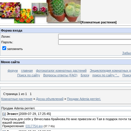
[
Комнатные растения
]
Форма входа
Логин:
Пароль:
запомнить
Забыл
Меню сайта
форум
главная
фотокаталог комнатных растений
Энциклопедия комнатных р
Поиск по сайту
Вопросы ответы (FAQ)
Блоги
поиск по сайту "...
Поиск
Страница
1
из
1
1
Комнатные растения
»
Доска объявлений
»
Продам Adenia perrieri.
Продам Adenia perrieri.
[
1
]
Эгоист
[2009-07-29, 17:25:45]
Покупала для себя у Вячеслава Крайнова.Но мне привезли из Тая в подарок почти т
вашей оказией.
Прикрепления:
0317754.jpg
(37.7 Kb)