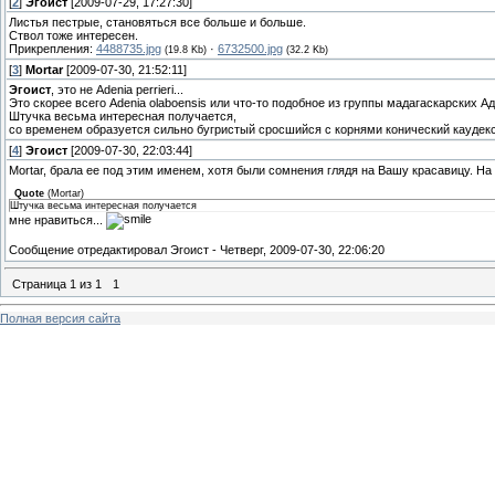
[
2
]
Эгоист
[2009-07-29, 17:27:30]
Листья пестрые, становяться все больше и больше.
Ствол тоже интересен.
Прикрепления:
4488735.jpg
·
6732500.jpg
(19.8 Kb)
(32.2 Kb)
[
3
]
Mortar
[2009-07-30, 21:52:11]
Эгоист
, это не Adenia perrieri...
Это скорее всего Adenia olaboensis или что-то подобное из группы мадагаскарских А
Штучка весьма интересная получается,
со временем образуется сильно бугристый сросшийся с корнями конический каудекс
[
4
]
Эгоист
[2009-07-30, 22:03:44]
Mortar, брала ее под этим именем, хотя были сомнения глядя на Вашу красавицу. На
Quote
(
Mortar
)
Штучка весьма интересная получается
мне нравиться...
Сообщение отредактировал
Эгоист
-
Четверг, 2009-07-30, 22:06:20
Страница
1
из
1
1
Полная версия сайта