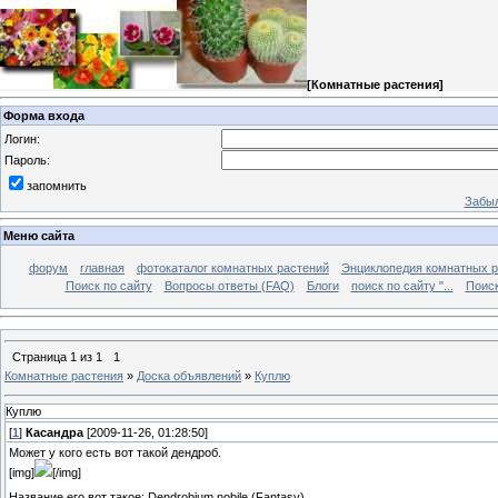
[
Комнатные растения
]
Форма входа
Логин:
Пароль:
запомнить
Забыл
Меню сайта
форум
главная
фотокаталог комнатных растений
Энциклопедия комнатных р
Поиск по сайту
Вопросы ответы (FAQ)
Блоги
поиск по сайту "...
Поиск
Страница
1
из
1
1
Комнатные растения
»
Доска объявлений
»
Куплю
Куплю
[
1
]
Касандра
[2009-11-26, 01:28:50]
Может у кого есть вот такой дендроб.
[img]
[/img]
Название его вот такое: Dendrobium nobile (Fantasy)