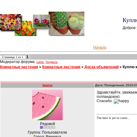
Куплю
Доброе 
Начало
1
Страница
1
из
1
Модератор форума:
,
kalida
Людмила
Комнатные растения
»
Комнатные растения
»
Доска объявлений
»
Куплю 
fatalna
Дата: Понедельник, 2010-0
Здравствуйте, уважаем
голландское).
Спасибо.
The best is yet to come...
Рядовой
Группа: Пользователи
Город: Винница