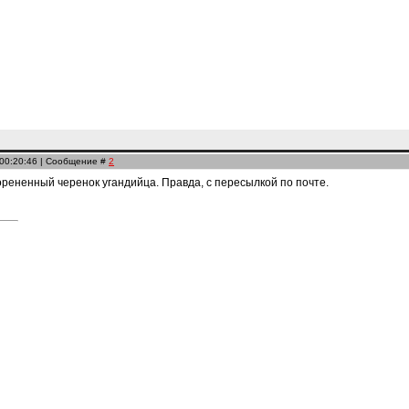
 00:20:46 | Сообщение #
2
рененный черенок угандийца. Правда, с пересылкой по почте.