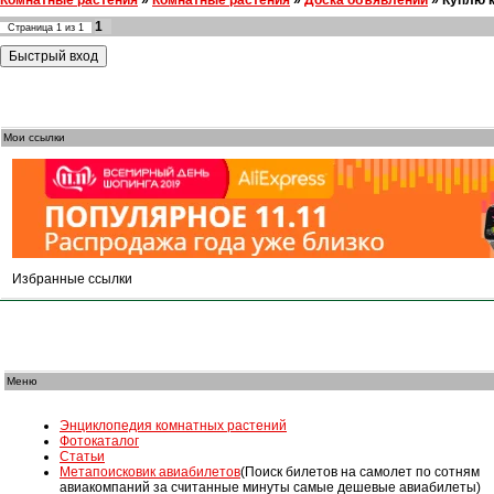
Комнатные растения
»
Комнатные растения
»
Доска объявлений
»
Куплю 
1
Страница
1
из
1
Мои ссылки
Избранные ссылки
Меню
Энциклопедия комнатных растений
Фотокаталог
Статьи
Mетапоисковик авиабилетов
(Поиск билетов на самолет по сотням
авиакомпаний за считанные минуты самые дешевые авиабилеты)