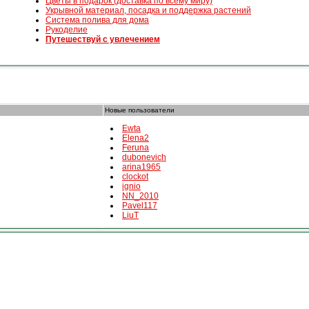
Цветы в подарок (доставка по всему миру)
Укрывной материал, посадка и поддержка растений
Система полива для дома
Рукоделие
Путешествуй с увлечением
Новые пользователи
Ewta
Elena2
Feruna
dubonevich
arina1965
clockot
ignio
NN_2010
Pavel117
LiuT