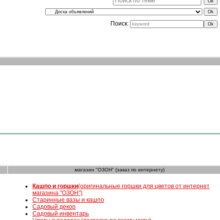
Поиск:
магазин "ОЗОН" (заказ по интернету)
К
ашпо и горшки
(оригинальные горшки для цветов от интернет
магазина "ОЗОН")
Старинные вазы и кашпо
Садовый декор
Садовый инвентарь