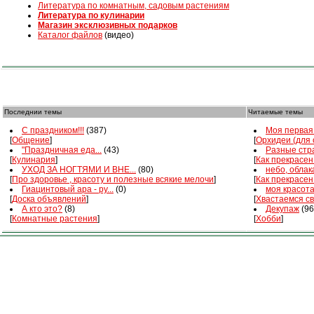
Литература по комнатным, садовым растениям
Литература по кулинарии
Магазин эксклюзивных подарков
Каталог файлов
(видео)
Последнии темы
Читаемые темы
С праздником!!!
(387)
Моя первая 
[
Общение
]
[
Орхидеи (для
"Праздничная еда...
(43)
Разные стра
[
Кулинария
]
[
Как прекрасен
УХОД ЗА НОГТЯМИ И ВНЕ...
(80)
небо, облака
[
Про здоровье , красоту и полезные всякие мелочи
]
[
Как прекрасен
Гиацинтовый ара - ру...
(0)
моя красот
[
Доска объявлений
]
[
Хвастаемся с
А кто это?
(8)
Декупаж
(96
[
Комнатные растения
]
[
Хобби
]