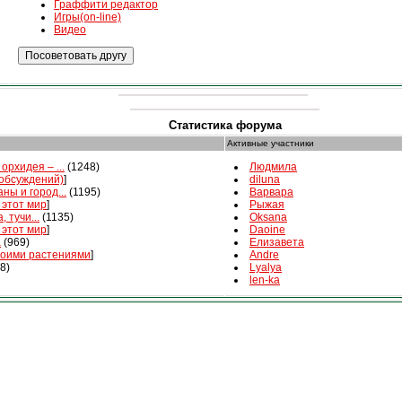
Граффити редактор
Игры(on-line)
Видео
Статистика форума
Активные участники
орхидея – ...
(1248)
Людмила
 обсуждений)
]
diluna
ны и город...
(1195)
Варвара
 этот мир
]
Рыжая
, тучи...
(1135)
Oksana
 этот мир
]
Daoine
а
(969)
Елизавета
воими растениями
]
Andre
8)
Lyalya
len-ka