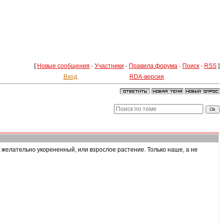
[
Новые сообщения
·
Участники
·
Правила форума
·
Поиск
·
RSS
]
Вход
RDA-версия
 желательно укорененный, или взрослое растение. Только наше, а не