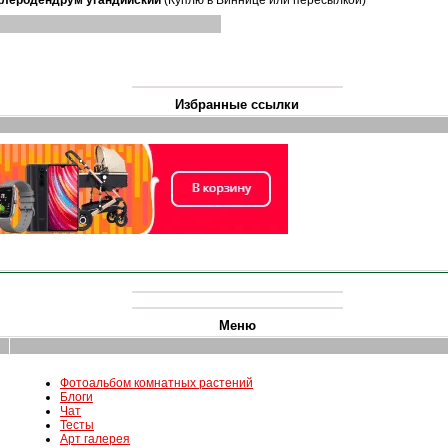
клеродендрум угандийский
(Куплю в Виннице или пересылкой)
Избранные ссылки
Меню
Фотоальбом комнатных растений
Блоги
Чат
Тесты
Арт галерея