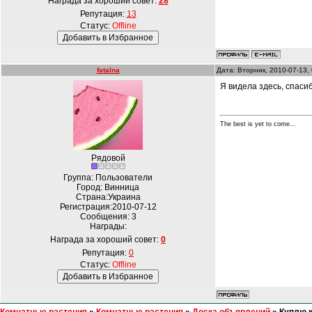
Награда за хороший совет:
28
Репутация:
13
Статус:
Offline
fatalna
Дата: Вторник, 2010-07-13,
Я видела здесь, спасиб
The best is yet to come...
Рядовой
Группа: Пользователи
Город: Винница
Страна:Украина
Регистрация:2010-07-12
Сообщения:
3
Награды:
Награда за хороший совет:
0
Репутация:
0
Статус:
Offline