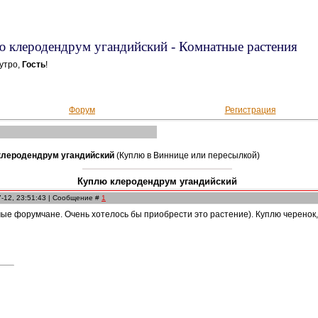
 клеродендрум угандийский - Комнатные растения
утро,
Гость
!
Форум
Регистрация
клеродендрум угандийский
(Куплю в Виннице или пересылкой)
Куплю клеродендрум угандийский
7-12, 23:51:43 | Сообщение #
1
ые форумчане. Очень хотелось бы приобрести это растение). Куплю черенок,