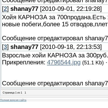
[
2
]
shanay77
[2010-09-01, 22:19:28]
Хойя КАРНОЗА за 700продана.Есть 
новые побеги,более 15 отводов,плет
Сообщение отредактировал
shanay
[
3
]
shanay77
[2010-09-18, 22:13:53]
Взрослые хойи КАРНОЗА за 300руб
Прикрепления:
4796544.jpg
(51.1 Kb)
Сообщение отредактировал
shanay
Страница
1
из
1
1
Полная версия сайта