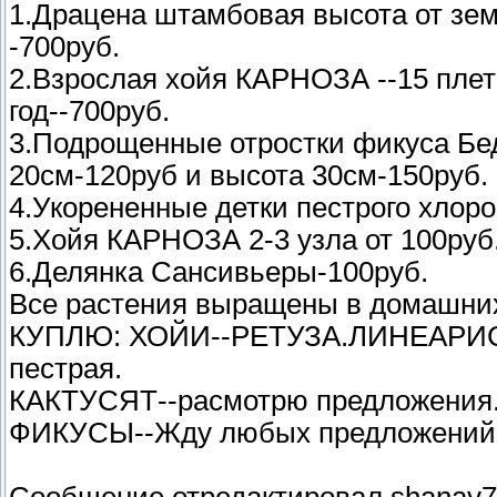
1.Драцена штамбовая высота от зем
-700руб.
2.Взрослая хойя КАРНОЗА --15 плет
год--700руб.
3.Подрощенные отростки фикуса Б
20см-120руб и высота 30см-150руб.
4.Укорененные детки пестрого хлоро
5.Хойя КАРНОЗА 2-3 узла от 100руб
6.Делянка Сансивьеры-100руб.
Все растения выращены в домашних
КУПЛЮ: ХОЙИ--РЕТУЗА.ЛИНЕАРИС,
пестрая.
КАКТУСЯТ--расмотрю предложения
ФИКУСЫ--Жду любых предложений
Сообщение отредактировал
shanay