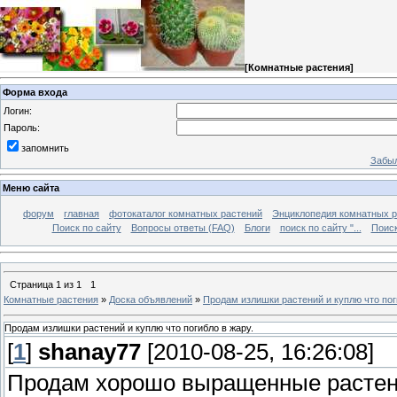
[
Комнатные растения
]
Форма входа
Логин:
Пароль:
запомнить
Забыл
Меню сайта
форум
главная
фотокаталог комнатных растений
Энциклопедия комнатных р
Поиск по сайту
Вопросы ответы (FAQ)
Блоги
поиск по сайту "...
Поиск
Страница
1
из
1
1
Комнатные растения
»
Доска объявлений
»
Продам излишки растений и куплю что пог
Продам излишки растений и куплю что погибло в жару.
[
1
]
shanay77
[2010-08-25, 16:26:08]
Продам хорошо выращенные растен