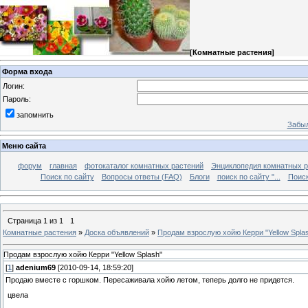
[
Комнатные растения
]
Форма входа
Логин:
Пароль:
запомнить
Забыл
Меню сайта
форум
главная
фотокаталог комнатных растений
Энциклопедия комнатных р
Поиск по сайту
Вопросы ответы (FAQ)
Блоги
поиск по сайту "...
Поиск
Страница
1
из
1
1
Комнатные растения
»
Доска объявлений
»
Продам взрослую хойю Керри "Yellow Spla
Продам взрослую хойю Керри "Yellow Splash"
[
1
]
adenium69
[2010-09-14, 18:59:20]
Продаю вместе с горшком. Пересаживала хойю летом, теперь долго не придется.
цвела