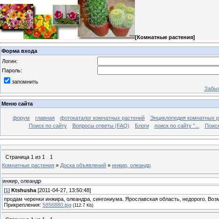
[
Комнатные растения
]
Форма входа
Логин:
Пароль:
запомнить
Забыл
Меню сайта
форум
главная
фотокаталог комнатных растений
Энциклопедия комнатных р
Поиск по сайту
Вопросы ответы (FAQ)
Блоги
поиск по сайту "...
Поиск
Страница
1
из
1
1
Комнатные растения
»
Доска объявлений
»
инжир, олеандр
инжир, олеандр
[
1
]
Ktshusha
[2011-04-27, 13:50:48]
продам черенки инжира, олеандра, сингониума. Ярославская область, недорого. Воз
Прикрепления:
5856880.jpg
(112.7 Kb)