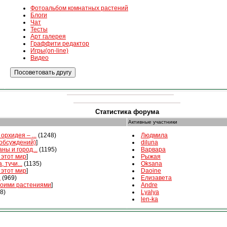
Фотоальбом комнатных растений
Блоги
Чат
Тесты
Арт галерея
Граффити редактор
Игры(on-line)
Видео
Статистика форума
Активные участники
орхидея – ...
(1248)
Людмила
 обсуждений)
]
diluna
ны и город...
(1195)
Варвара
 этот мир
]
Рыжая
, тучи...
(1135)
Oksana
 этот мир
]
Daoine
а
(969)
Елизавета
воими растениями
]
Andre
8)
Lyalya
len-ka