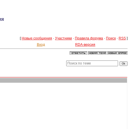
ия
[
Новые сообщения
·
Участники
·
Правила форума
·
Поиск
·
RSS
]
Вход
RDA-версия