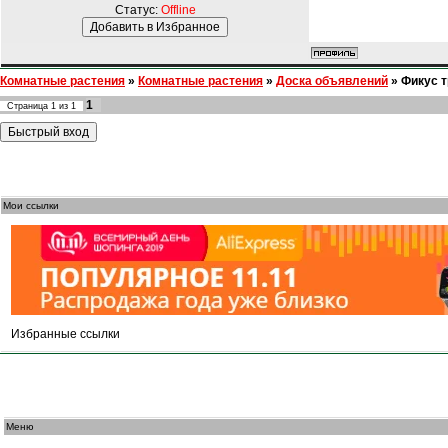
Статус:
Offline
Комнатные растения
»
Комнатные растения
»
Доска объявлений
»
Фикус 
1
Страница
1
из
1
Мои ссылки
Избранные ссылки
Меню