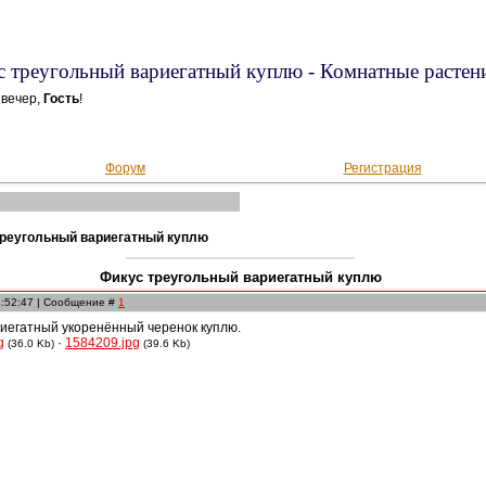
 треугольный вариегатный куплю - Комнатные растен
вечер,
Гость
!
Форум
Регистрация
треугольный вариегатный куплю
Фикус треугольный вариегатный куплю
4:52:47 | Сообщение #
1
риегатный укоренённый черенок куплю.
g
·
1584209.jpg
(36.0 Kb)
(39.6 Kb)