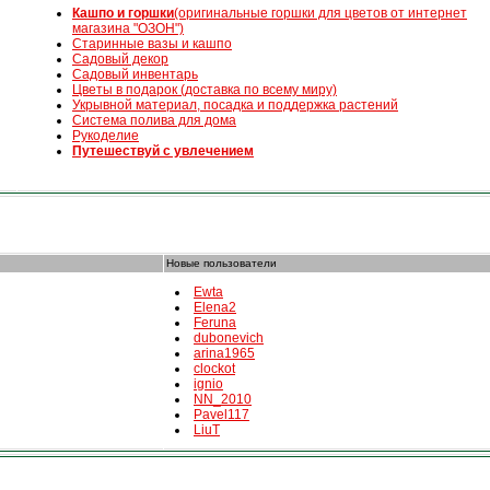
К
ашпо и горшки
(оригинальные горшки для цветов от интернет
магазина "ОЗОН")
Старинные вазы и кашпо
Садовый декор
Садовый инвентарь
Цветы в подарок (доставка по всему миру)
Укрывной материал, посадка и поддержка растений
Система полива для дома
Рукоделие
Путешествуй с увлечением
Новые пользователи
Ewta
Elena2
Feruna
dubonevich
arina1965
clockot
ignio
NN_2010
Pavel117
LiuT