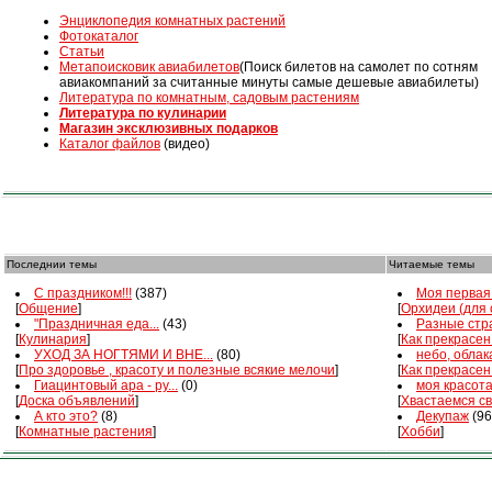
Энциклопедия комнатных растений
Фотокаталог
Статьи
Mетапоисковик авиабилетов
(Поиск билетов на самолет по сотням
авиакомпаний за считанные минуты самые дешевые авиабилеты)
Литература по комнатным, садовым растениям
Литература по кулинарии
Магазин эксклюзивных подарков
Каталог файлов
(видео)
Последнии темы
Читаемые темы
С праздником!!!
(387)
Моя первая 
[
Общение
]
[
Орхидеи (для
"Праздничная еда...
(43)
Разные стра
[
Кулинария
]
[
Как прекрасен
УХОД ЗА НОГТЯМИ И ВНЕ...
(80)
небо, облака
[
Про здоровье , красоту и полезные всякие мелочи
]
[
Как прекрасен
Гиацинтовый ара - ру...
(0)
моя красот
[
Доска объявлений
]
[
Хвастаемся с
А кто это?
(8)
Декупаж
(96
[
Комнатные растения
]
[
Хобби
]