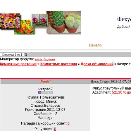
Фикус
Добрый 
Начало
1
Страница
1
из
1
Модератор форума:
,
kalida
Людмила
Комнатные растения
»
Комнатные растения
»
Доска объявлений
»
Фикус 
Abcdef
Дата: Среда, 2011-12-07, 0
Фикус треугольный ва
Рядовой
Attachment:
5213076.jp
Группа: Пользователи
Город: Минск
Страна:Беларусь
Регистрация:2011-12-07
Сообщения:
2
Награды:
Награда за хороший совет:
0
Репутация:
0