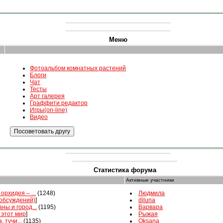
Меню
Фотоальбом комнатных растений
Блоги
Чат
Тесты
Арт галерея
Граффити редактор
Игры(on-line)
Видео
Статистика форума
Активные участники
орхидея – ...
(1248)
Людмила
 обсуждений)
]
diluna
ны и город...
(1195)
Варвара
 этот мир
]
Рыжая
, тучи...
(1135)
Oksana