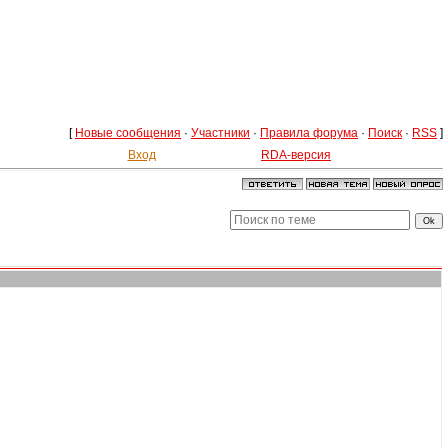
[
Новые сообщения
·
Участники
·
Правила форума
·
Поиск
·
RSS
]
Вход
RDA-версия