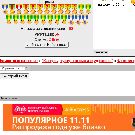
Награды:
Награда за хороший совет:
60
Репутация:
56
Статус:
Offline
Комнатные растения
»
"Кактусы, суккулентные и каудексные"
»
Фотогале
1
Страница
1
из
1
Мои ссылки