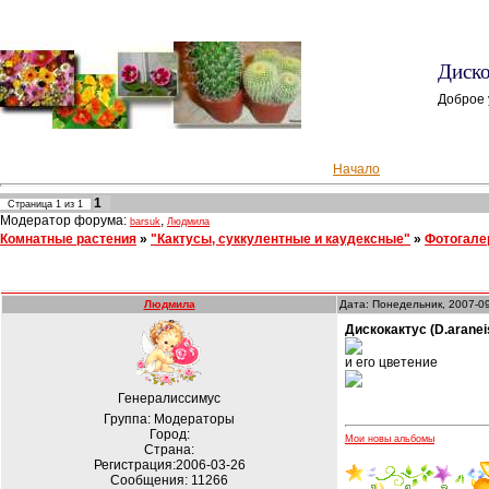
Диско
Доброе 
Начало
1
Страница
1
из
1
Модератор форума:
,
barsuk
Людмила
Комнатные растения
»
"Кактусы, суккулентные и каудексные"
»
Фотогале
Людмила
Дата: Понедельник, 2007-0
Дискокактус (D.aranei
и его цветение
Генералиссимус
Группа: Модераторы
Город:
Мои новы альбомы
Страна:
Регистрация:2006-03-26
Сообщения:
11266