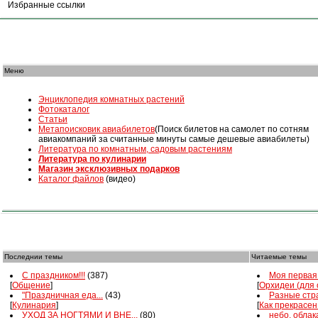
Избранные ссылки
Меню
Энциклопедия комнатных растений
Фотокаталог
Статьи
Mетапоисковик авиабилетов
(Поиск билетов на самолет по сотням
авиакомпаний за считанные минуты самые дешевые авиабилеты)
Литература по комнатным, садовым растениям
Литература по кулинарии
Магазин эксклюзивных подарков
Каталог файлов
(видео)
Последнии темы
Читаемые темы
С праздником!!!
(387)
Моя первая 
[
Общение
]
[
Орхидеи (для
"Праздничная еда...
(43)
Разные стра
[
Кулинария
]
[
Как прекрасен
УХОД ЗА НОГТЯМИ И ВНЕ...
(80)
небо, облака