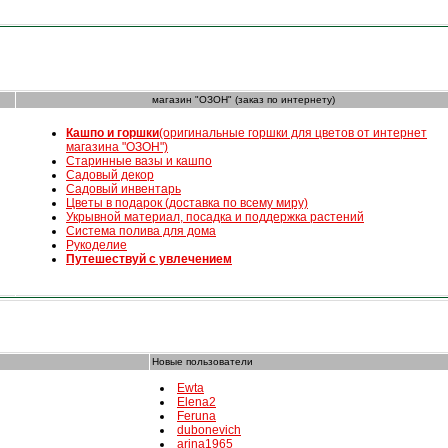
магазин "ОЗОН" (заказ по интернету)
К
ашпо и горшки
(оригинальные горшки для цветов от интернет
магазина "ОЗОН")
Старинные вазы и кашпо
Садовый декор
Садовый инвентарь
Цветы в подарок (доставка по всему миру)
Укрывной материал, посадка и поддержка растений
Система полива для дома
Рукоделие
Путешествуй с увлечением
Новые пользователи
Ewta
Elena2
Feruna
dubonevich
arina1965