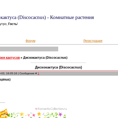
кактуса (Discocacnus) - Комнатные растения
утро,
Гость
!
Форум
Регистрация
рея кактусов
»
Дискокактуса (Discocacnus)
Дискокактуса (Discocacnus)
9-03, 16:05:16 | Сообщение #
1
spinus)