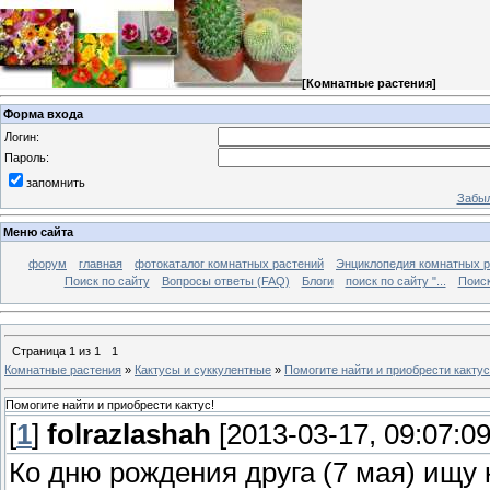
[
Комнатные растения
]
Форма входа
Логин:
Пароль:
запомнить
Забыл
Меню сайта
форум
главная
фотокаталог комнатных растений
Энциклопедия комнатных р
Поиск по сайту
Вопросы ответы (FAQ)
Блоги
поиск по сайту "...
Поиск
Страница
1
из
1
1
Комнатные растения
»
Кактусы и суккулентные
»
Помогите найти и приобрести кактус
Помогите найти и приобрести кактус!
[
1
]
folrazlashah
[2013-03-17, 09:07:09
Ко дню рождения друга (7 мая) ищу 