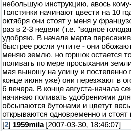
небольшую инструкцию, авось кому-
Толстянки начинают цвести на 10 год
октября они стоят у меня у француз
раз в 2-3 недели (т.е. "водное голод
удобряю. В начале марта пересажива
быстрее росли учтите - они обожают
меняю землю, но горшок остается то
поливать по мере просыхания земли
мая выношу на улицу и постепенно п
конце июня уже) они перезжают в ог
6 вечера. В конце августа-начала се
начинаю поливать удобрениями для 
обсыпаются бутонами и цветут весь
открываются одновременно и стоят 
[
2
]
1959mila
[2007-03-30, 18:46:07]