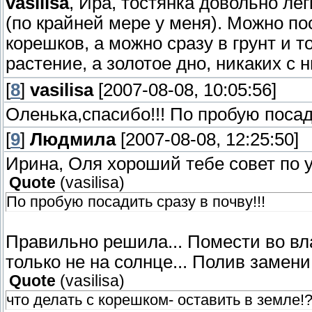
vasilisa
, Ира, тостянка довольно лег
(по крайней мере у меня). Можно по
корешков, а можно сразу в грунт и т
растение, а золотое дно, никаких с
[
8
]
vasilisa
[2007-08-08, 10:05:56]
Оленька,спасибо!!! По пробую посади
[
9
]
Людмила
[2007-08-08, 12:25:50]
Ирина, Оля хороший тебе совет по у
Quote
(
vasilisa
)
По пробую посадить сразу в почву!!!
Правильно решила... Помести во вла
только не на солнце... Полив замен
Quote
(
vasilisa
)
что делать с корешком- оставить в земле!