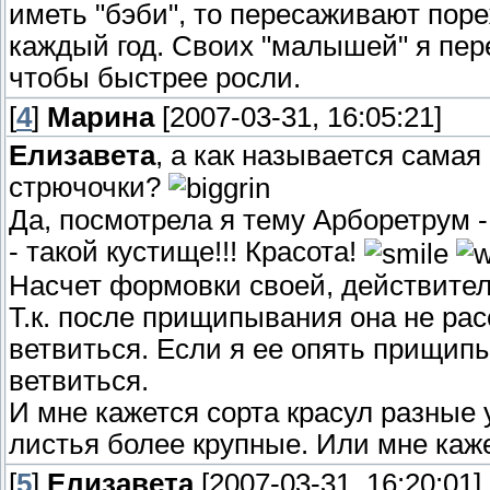
иметь "бэби", то пересаживают пор
каждый год. Своих "малышей" я пере
чтобы быстрее росли.
[
4
]
Марина
[2007-03-31, 16:05:21]
Елизавета
, а как называется самая
стрючочки?
Да, посмотрела я тему Арборетрум -
- такой кустище!!! Красота!
Насчет формовки своей, действитель
Т.к. после прищипывания она не расе
ветвиться. Если я ее опять прищипы
ветвиться.
И мне кажется сорта красул разные
листья более крупные. Или мне каж
[
5
]
Елизавета
[2007-03-31, 16:20:01]