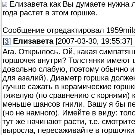
Елизавета как Вы думаете нужна л
года растет в этом горшке.
Сообщение отредактировал
1959mil
[
3
]
Елизавета
[2007-03-30, 19:55:37]
Ага. Открылось. Ой, какая симпатяш
горшочек внутри? Толстянки имеют 
довольно слабую, поэтому обычно и
для азалий). Диаметр горшка долже
лучше сажать в керамические горшк
тяжелую (по сравнению с корнями) кр
меньше шансов гнили. Вашу я бы пе
(но не намного). Имейте в виду: то
тут же начинают расти, т.е. смотрит
выросла, пересаживайте в горшочки