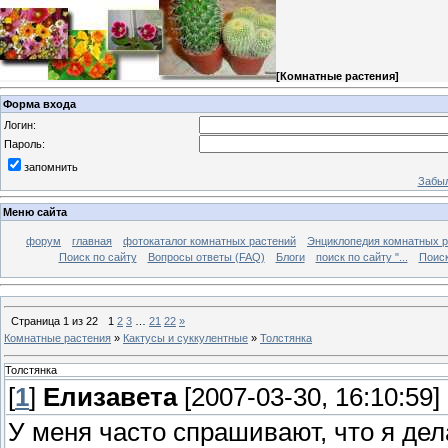
[
Комнатные растения
]
Форма входа
Логин:
Пароль:
запомнить
Забыл
Меню сайта
форум
главная
фотокаталог комнатных растений
Энциклопедия комнатных р
Поиск по сайту
Вопросы ответы (FAQ)
Блоги
поиск по сайту "...
Поиск
Страница
1
из
22
1
2
3
…
21
22
»
Комнатные растения
»
Кактусы и суккулентные
»
Толстянка
Толстянка
[
1
]
Елизавета
[2007-03-30, 16:10:59]
У меня часто спрашивают, что я дел