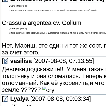
Quote
(Марина)
а как называется самая последняя красула - у которой листики как стрючочки? biggrin
Crassula argentea cv. Gollum
Quote
(Марина)
И мне кажется сорта красул разные у Елизаветы, Лютика и Милы. У Лизы листья более крупны
Нет, Мариш, это один и тот же сорт,
за счет этого.
[
6
]
vasilisa
[2007-08-08, 07:13:55]
Девочки,подскажите!!! У меня такая
толстянку и она сломалась. Теперь 
отломанный. Как её укоренить,и что
земле!??????
[
7
]
Lyalya
[2007-08-08, 09:03:34]