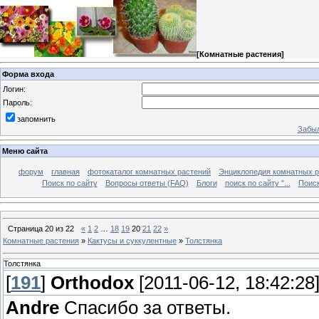
[
Комнатные растения
]
Форма входа
Логин:
Пароль:
запомнить
Забыл
Меню сайта
форум
главная
фотокаталог комнатных растений
Энциклопедия комнатных р
Поиск по сайту
Вопросы ответы (FAQ)
Блоги
поиск по сайту "...
Поиск
Страница
20
из
22
«
1
2
…
18
19
20
21
22
»
Комнатные растения
»
Кактусы и суккулентные
»
Толстянка
Толстянка
[
191
]
Orthodox
[2011-06-12, 18:42:28
Andre
Спасибо за ответы.