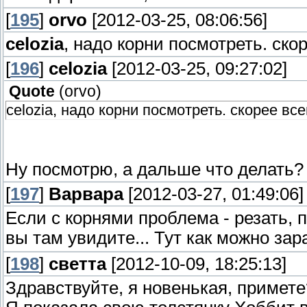
[
195
]
orvo
[2012-03-25, 08:06:56]
celozia
, надо корни посмотреть. ско
[
196
]
celozia
[2012-03-25, 09:27:02]
Quote
(
orvo
)
celozia, надо корни посмотреть. скорее вс
Ну посмотрю, а дальше что делать?
[
197
]
Варвара
[2012-03-27, 01:49:06]
Если с корнями проблема - резать, п
вы там увидите... Тут как можно за
[
198
]
светта
[2012-10-09, 18:25:13]
Здравствуйте, я новенькая, примете