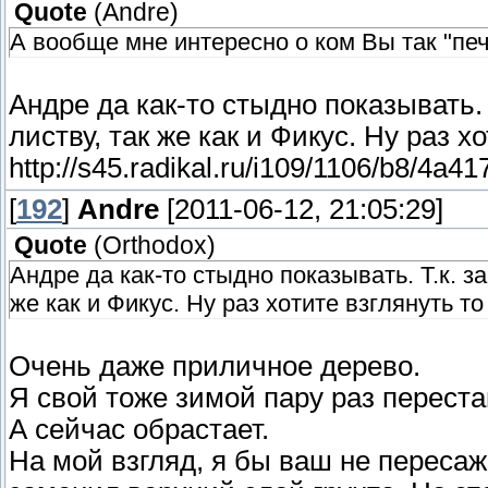
Quote
(
Andre
)
А вообще мне интересно о ком Вы так "пече
Андре да как-то стыдно показывать
листву, так же как и Фикус. Ну раз х
http://s45.radikal.ru/i109/1106/b8/4a4
[
192
]
Andre
[2011-06-12, 21:05:29]
Quote
(
Orthodox
)
Андре да как-то стыдно показывать. Т.к.
же как и Фикус. Ну раз хотите взглянуть то
Очень даже приличное дерево.
Я свой тоже зимой пару раз переста
А сейчас обрастает.
На мой взгляд, я бы ваш не пересаж