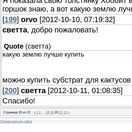
Я показала свою толстянку Хоббит в
горшок знаю, а вот какую землю луч
[
199
]
orvo
[2012-10-10, 07:19:32]
светта
, добро пожаловать!
Quote
(
светта
)
какую землю лучше купить
можно купить субстрат для кактусов
[
200
]
светта
[2012-10-11, 01:08:35]
Спасибо!
Страница
20
из
22
«
1
2
…
18
19
20
21
22
»
Полная версия сайта