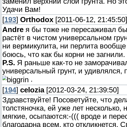
заменил верхний слой грунта. Но эт
Удачи Вам!
[
193
]
Orthodox
[2011-06-12, 21:45:50
Andre
я бы тоже не пересаживал бы
растёт в чистом универсальном грунт
ни вермикулита, ни перлита вообще
боюсь, что как бы корни не загнили.
P.S.
Я раньше как-то не заморачивал
универсальный грунт, и удивлялся, 
.
[
194
]
celozia
[2012-03-24, 21:39:50]
Здравствуйте! Посоветуйте, что де
толстяночка, ей уже лет несколько, 
мягкие, осыпаются:-((( вроде и пере
благодарна всем, кто откликнется. 