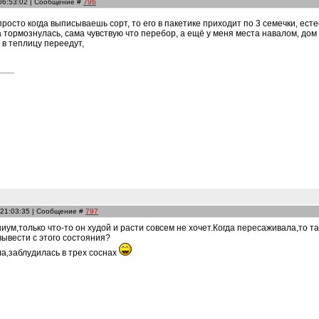
 06:53:02 | Сообщение #
796
росто когда выписываешь сорт, то его в пакетике приходит по 3 семечки, ест
а тормознулась, сама чувствую что перебор, а ещё у меня места навалом, до
 в теплицу переедут,
 21:03:35 | Сообщение #
797
ниум,только что-то он худой и расти совсем не хочет.Когда пересаживала,то т
 вывести с этого состояния?
а,заблудилась в трех соснах