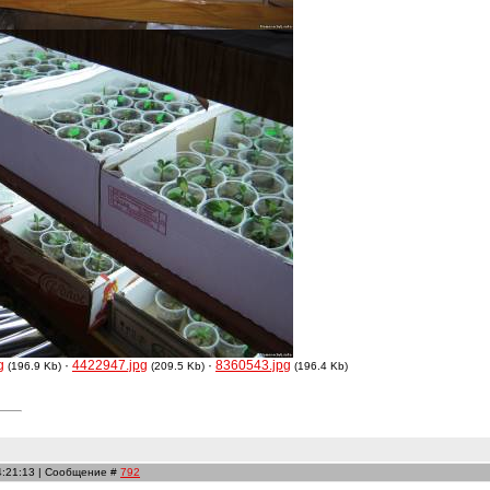
g
·
4422947.jpg
·
8360543.jpg
(196.9 Kb)
(209.5 Kb)
(196.4 Kb)
4:21:13 | Сообщение #
792