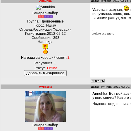
Annuhka
Дата: Четверг, 2012-02-16,
Vasena
, я жадная,
п
Генерал-майор
получилось много, пок
лампами растут, летом
Группа: Проверенные
Город: Ишим
Страна:Российская Федерация
Регистрация:2012-02-12
люблю все цветы
Сообщения:
393
Награды:
Награда за хороший совет:
2
Репутация:
1
Статус:
Offline
Мурашка
Дата: Пятница, 2012-03-09,
Annuhka
, Вот мой аде
у него спячка? Как его
Надеюсь сюда написал
Генерал-майор