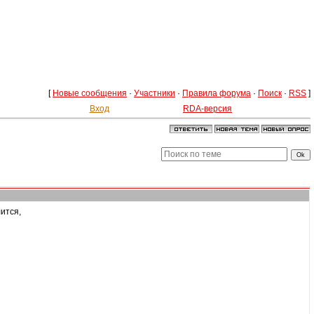
[
Новые сообщения
·
Участники
·
Правила форума
·
Поиск
·
RSS
]
Вход
RDA-версия
ится,