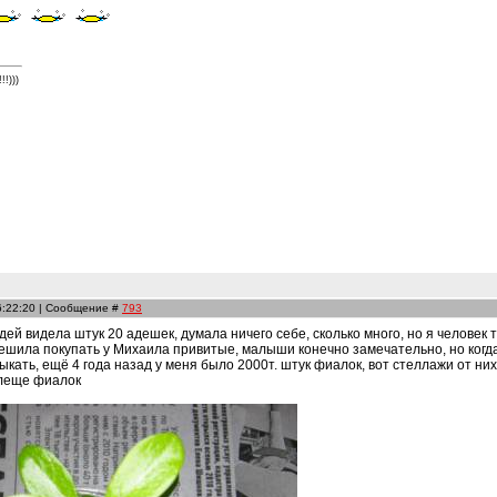
!)))
6:22:20 | Сообщение #
793
людей видела штук 20 адешек, думала ничего себе, сколько много, но я челове
ешила покупать у Михаила привитые, малыши конечно замечательно, но когда о
кать, ещё 4 года назад у меня было 2000т. штук фиалок, вот стеллажи от них
хлеще фиалок