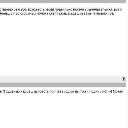
ественно сею все, всхожесть, если правильно посеять замечательная, вот и
м большой 30 огромных полок ( стеллажи), а адешки замечательно под
ам 3 худеньких корешка.Тоесть почти за год он выпустил один листик! Может