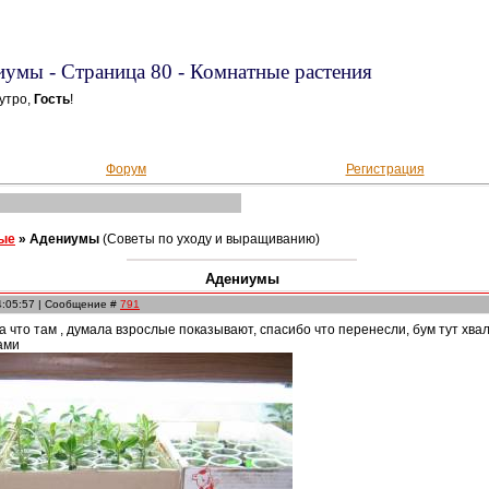
умы - Страница 80 - Комнатные растения
утро,
Гость
!
Форум
Регистрация
ые
»
Адениумы
(Советы по уходу и выращиванию)
Адениумы
4:05:57 | Сообщение #
791
а что там , думала взрослые показывают, спасибо что перенесли, бум тут хвал
ами