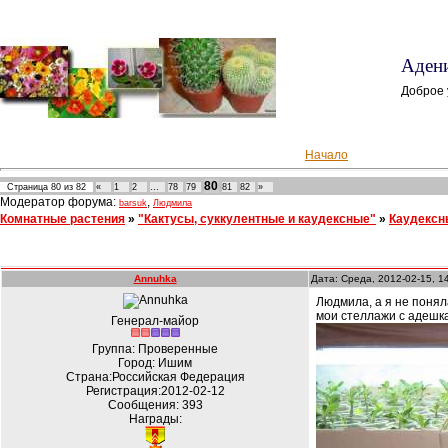
Адени
Доброе 
Начало
80
Страница
80
из
82
«
1
2
…
78
79
81
82
»
Модератор форума:
,
barsuk
Людмила
Комнатные растения
»
"Кактусы, суккулентные и каудексные"
»
Каудексн
Annuhka
Дата: Среда, 2012-02-15, 1
Людмила, а я не понял
мои стеллажи с адешк
Генерал-майор
Группа: Проверенные
Город: Ишим
Страна:Российская Федерация
Регистрация:2012-02-12
Сообщения:
393
Награды: