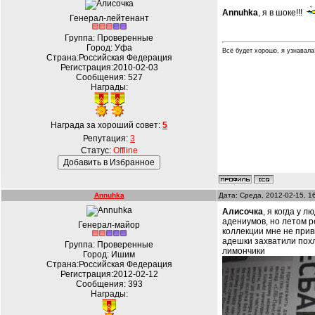
Annuhka
, я в шоке!!!
Генерал-лейтенант
Группа: Проверенные
Город: Уфа
Всё будет хорошо, я узнавала!!
Страна:Российская Федерация
Регистрация:2010-02-03
Сообщения:
527
Награды:
Награда за хороший совет:
5
Репутация:
3
Статус:
Offline
Annuhka
Дата: Среда, 2012-02-15, 1
Алисочка
, я когда у 
адениумов, но летом р
Генерал-майор
коллекции мне не привы
адешки захватили по
Группа: Проверенные
лимончики
Город: Ишим
Страна:Российская Федерация
Регистрация:2012-02-12
Сообщения:
393
Награды: