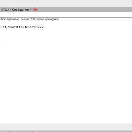
1:07:24 | Сообщение #
795
люблю огромные, сейчас 200 сортов адениумов
ет, зачем так много!!!???