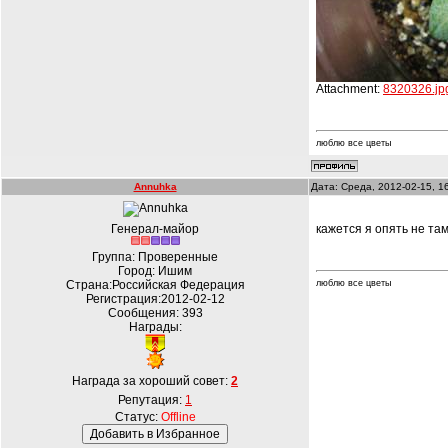
Attachment:
8320326.jp
люблю все цветы
Annuhka
Дата: Среда, 2012-02-15, 1
Генерал-майор
кажется я опять не т
Группа: Проверенные
Город: Ишим
Страна:Российская Федерация
люблю все цветы
Регистрация:2012-02-12
Сообщения:
393
Награды:
Награда за хороший совет:
2
Репутация:
1
Статус:
Offline