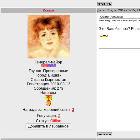
Vasena
Дата: Среда, 2012-02-15, 2
Quote
(
Annuhka
)
мне надо много и коллекции 
Это Ваш бизнез? Если н
Генерал-майор
Группа: Проверенные
Город: Бишкек
Страна:Кыргызстан
Регистрация:2010-03-13
Сообщения:
279
Награды:
Награда за хороший совет:
3
Репутация:
2
Статус:
Offline