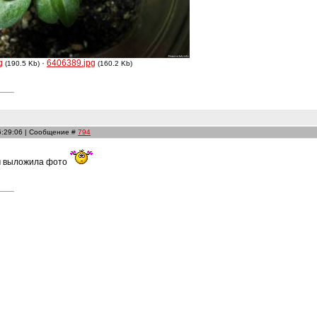
g
·
6406389.jpg
(190.5 Kb)
(160.2 Kb)
6:29:06 | Сообщение #
794
ам выложила фото