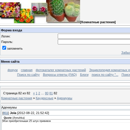
[
Комнатные растения
]
Форма входа
Логин:
Пароль:
запомнить
Забыл
Меню сайта
форум
главная
фотокаталог комнатных растений
Энциклопедия комнатных р
Поиск по сайту
Вопросы ответы (FAQ)
Блоги
поиск по сайту "...
Поиск
Страница
82
из
82
«
1
2
…
80
81
82
Комнатные растения
»
Каудексные
»
Адениумы
Адениумы
[
811
]
Jola
[2012-08-22, 21:52:42]
Quote
(
Annuhka
)
Мои приобретеныши 25 штук прививок