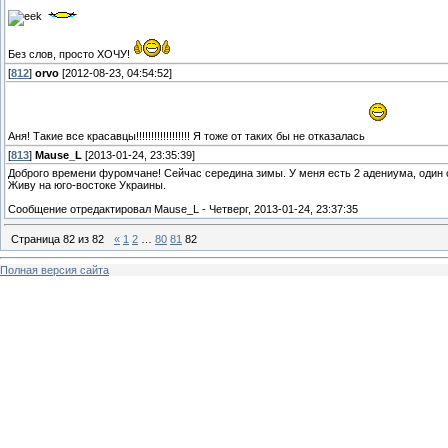
Без слов, просто ХОЧУ!
[
812
]
orvo
[2012-08-23, 04:54:52]
Аня! Такие все красавцы!!!!!!!!!!!!!!!!!! Я тоже от таких бы не отказалась
[
813
]
Mause_L
[2013-01-24, 23:35:39]
Доброго времени фуромчане! Сейчас середина зимы. У меня есть 2 адениума, один о
Живу на юго-востоке Украины.
Сообщение отредактировал
Mause_L
-
Четверг, 2013-01-24, 23:37:35
Страница
82
из
82
«
1
2
…
80
81
82
Полная версия сайта