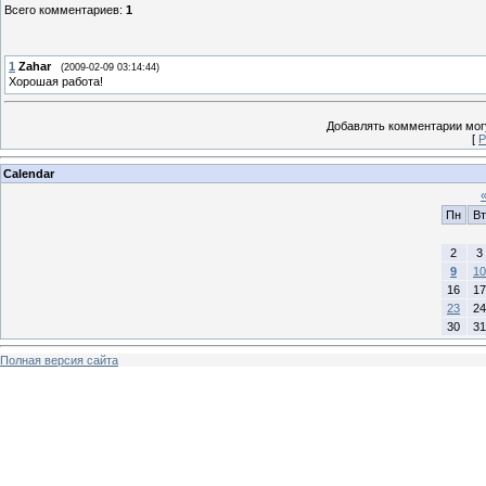
Всего комментариев
:
1
1
Zahar
(2009-02-09 03:14:44)
Хорошая работа!
Добавлять комментарии могу
[
Р
Calendar
Пн
Вт
2
3
9
10
16
17
23
24
30
31
Полная версия сайта