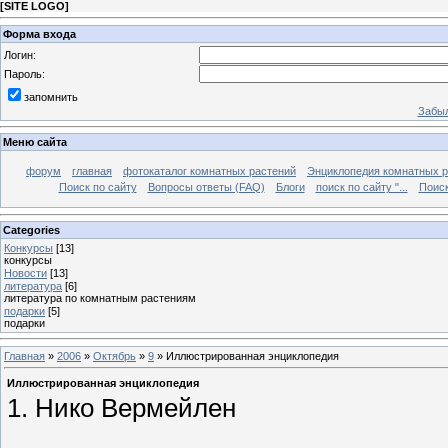
[
SITE LOGO
]
Форма входа
Логин:
Пароль:
запомнить
Забыл
Меню сайта
форум
главная
фотокаталог комнатных растений
Энциклопедия комнатных р
Поиск по сайту
Вопросы ответы (FAQ)
Блоги
поиск по сайту "...
Поиск
Categories
Конкурсы
[13]
конкурсы
Новости
[13]
литература
[6]
литература по комнатным растениям
подарки
[5]
подарки
Главная
»
2006
»
Октябрь
»
9
» Иллюстрированная энциклопедия
Иллюстрированная энциклопедия
1. Нико Вермейлен