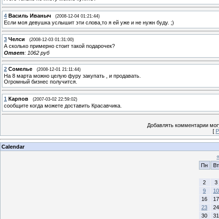
4
Василь Иваныч
(2008-12-04 01:21:44)
Если моя девушка услышит эти слова,то я ей уже и не нужн буду. ;)
3
Челси
(2008-12-03 01:31:00)
А сколько примерно стоит такой подарочек?
Ответ
: 1062 руб
2
Сомелье
(2008-12-01 21:11:44)
На 8 марта можно целую фуру закупать , и продавать.
Огромный бизнес получится.
1
Карпов
(2007-03-02 22:59:02)
сообщите когда можете доставить Красавчика.
Добавлять комментарии могу
[
Р
Calendar
Пн
Вт
2
3
9
10
16
17
23
24
30
31