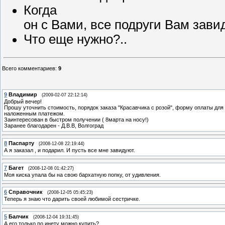
Когда
он с Вами, все подруги Вам зави
Что еще нужно?..
Всего комментариев
:
9
9
Владимир
(2009-02-07 22:12:14)
Добрый вечер!
Прошу уточнить стоимость, порядок заказа "Красавчика с розой", форму оплаты для ч
наложенным платежом.
Заинтересован в быстром получении ( 8марта на носу!)
Заранее благодарен - Д.В.В, Волгоград
8
Паспарту
(2008-12-08 22:19:44)
А я заказал , и подарил. И пусть все мне завидуют.
7
Багет
(2008-12-08 01:42:27)
Моя киска упала бы на свою бархатную попку, от удивления.
6
Справочник
(2008-12-05 05:45:23)
Теперь я знаю что дарить своей любимой сестричке.
5
Балчик
(2008-12-04 19:31:45)
А его только по инету можно купить?