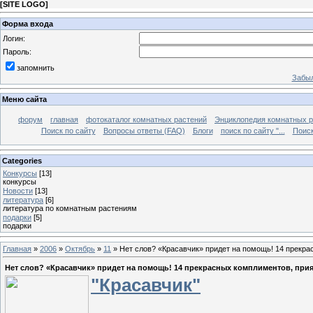
[
SITE LOGO
]
Форма входа
Логин:
Пароль:
запомнить
Забыл
Меню сайта
форум
главная
фотокаталог комнатных растений
Энциклопедия комнатных р
Поиск по сайту
Вопросы ответы (FAQ)
Блоги
поиск по сайту "...
Поиск
Categories
Конкурсы
[13]
конкурсы
Новости
[13]
литература
[6]
литература по комнатным растениям
подарки
[5]
подарки
Главная
»
2006
»
Октябрь
»
11
» Нет слов? «Красавчик» придет на помощь! 14 прекр
Нет слов? «Красавчик» придет на помощь! 14 прекрасных комплиментов, при
"Красавчик"