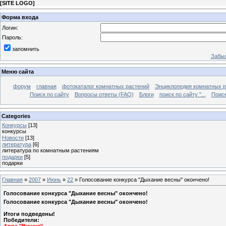
[
SITE LOGO
]
Форма входа
Логин:
Пароль:
запомнить
Забыл
Меню сайта
форум
главная
фотокаталог комнатных растений
Энциклопедия комнатных р
Поиск по сайту
Вопросы ответы (FAQ)
Блоги
поиск по сайту "...
Поиск
Categories
Конкурсы
[13]
конкурсы
Новости
[13]
литература
[6]
литература по комнатным растениям
подарки
[5]
подарки
Главная
»
2007
»
Июнь
»
22
» Голосование конкурса "Дыхание весны" окончено!
Голосование конкурса "Дыхание весны" окончено!
Голосование конкурса "Дыхание весны" окончено!
Итоги подведены!
Победители: