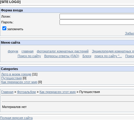
[
SITE LOGO
]
Форма входа
Логин:
Пароль:
запомнить
Забыл
Меню сайта
форум
главная
фотокаталог комнатных растений
Энциклопедия комнатных р
Поиск по сайту
Вопросы ответы (FAQ)
Блоги
поиск по сайту "...
Поиск
Categories
Лето в моем городе
[11]
Путешествия
[0]
Как прекрасен этот мир
[0]
Главная
»
Фотоальбом
»
Как прекрасен этот мир
» Путешествия
Материалов нет
Полная версия сайта