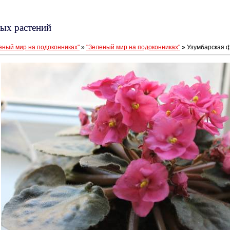
ых растений
еный мир на подоконниках"
»
"Зеленый мир на подоконниках"
» Узумбарская 