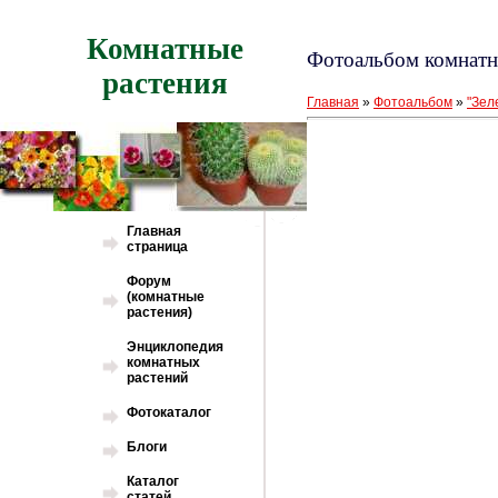
Комнатные
Фотоальбом комнатн
растения
Главная
»
Фотоальбом
»
"Зел
Главная
страница
Форум
(комнатные
растения)
Энциклопедия
комнатных
растений
Фотокаталог
Блоги
Каталог
статей