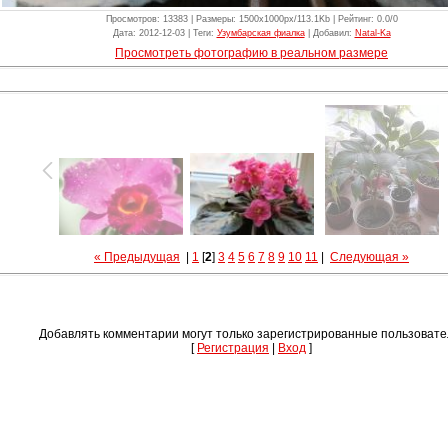
Просмотров
: 13383 |
Размеры
: 1500x1000px/113.1Kb |
Рейтинг
: 0.0/0
Дата
: 2012-12-03 |
Теги
:
Узумбарская фиалка
|
Добавил
:
Natal-Ka
Просмотреть фотографию в реальном размере
« Предыдущая
|
1
[
2
]
3
4
5
6
7
8
9
10
11
|
Следующая »
Добавлять комментарии могут только зарегистрированные пользовате
[
Регистрация
|
Вход
]