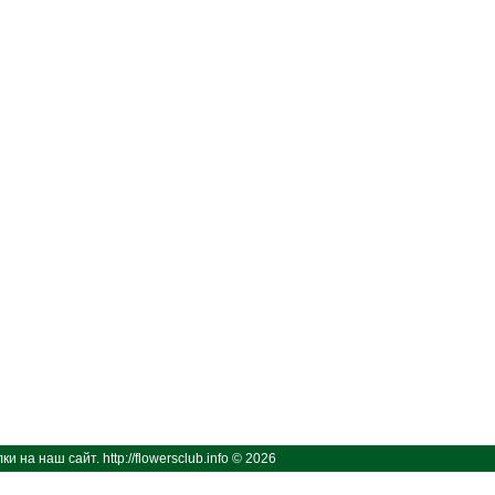
ки на наш сайт.
http://flowersclub.info © 2026