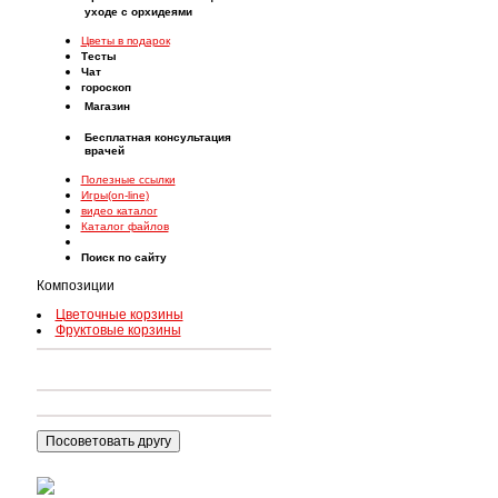
уходе с орхидеями
Цветы в подарок
Тесты
Чат
гороскоп
Магазин
Бесплатная консультация
врачей
Полезные ссылки
Игры(on-line)
видео каталог
Каталог файлов
Поиск по сайту
Композиции
Цветочные корзины
Фруктовые корзины