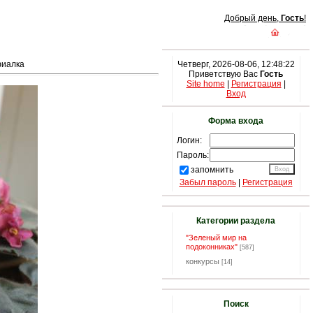
Добрый день,
Гость
!
фиалка
Четверг, 2026-08-06, 12:48:22
Приветствую Вас
Гость
Site home
|
Регистрация
|
Вход
Форма входа
Логин:
Пароль:
запомнить
Забыл пароль
|
Регистрация
Категории раздела
"Зеленый мир на
подоконниках"
[587]
конкурсы
[14]
Поиск