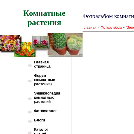
Комнатные
Фотоальбом комнатн
растения
Главная
»
Фотоальбом
»
"Зел
Главная
страница
Форум
(комнатные
растения)
Энциклопедия
комнатных
растений
Фотокаталог
Блоги
Каталог
статей