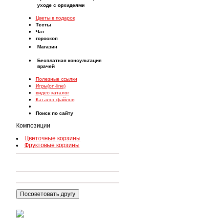
уходе с орхидеями
Цветы в подарок
Тесты
Чат
гороскоп
Магазин
Бесплатная консультация
врачей
Полезные ссылки
Игры(on-line)
видео каталог
Каталог файлов
Поиск по сайту
Композиции
Цветочные корзины
Фруктовые корзины