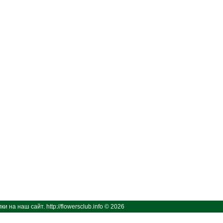
ки на наш сайт.
http://flowersclub.info © 2026