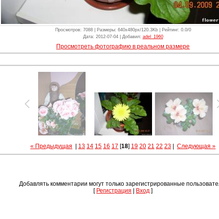
Просмотров
: 7088 |
Размеры
: 640x480px/120.3Kb |
Рейтинг
: 0.0/0
Дата
: 2012-07-04 |
Добавил
:
adel_1960
Просмотреть фотографию в реальном размере
« Предыдущая
|
13
14
15
16
17
[
18
]
19
20
21
22
23
|
Следующая »
Добавлять комментарии могут только зарегистрированные пользовате
[
Регистрация
|
Вход
]