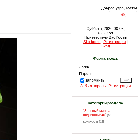
Доброе утро,
Гость
!
Суббота, 2026-08-08,
02:20:59
Приветствую Вас
Гость
Site home
|
Регистрация
|
Вход
Форма входа
Логин:
Пароль:
запомнить
Забыл пароль
|
Регистрация
Категории раздела
"Зеленый мир на
подоконниках"
[587]
конкурсы
[14]