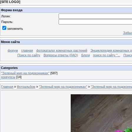
[
SITE LOGO
]
Форма входа
Логин:
Пароль:
запомнить
Забыл
Меню сайта
форум
главная
фотокаталог комнатных растений
Энциклопедия комнатных р
Поиск по сайту
Вопросы ответы (FAQ)
Блоги
поиск по сайту "...
Поиск
Categories
"Зеленый мир на подоконниках"
[587]
конкурсы
[14]
Главная
»
Фотоальбом
»
"Зеленый мир на подоконниках"
»
"Зеленый мир на подоконн